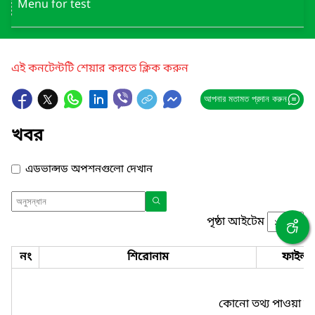
Menu for test
এই কনটেন্টটি শেয়ার করতে ক্লিক করুন
আপনার মতামত প্রদান করুন
খবর
এডভান্সড অপশনগুলো দেখান
পৃষ্ঠা আইটেম
নং
শিরোনাম
ফাইল
কোনো তথ্য পাওয়া যা