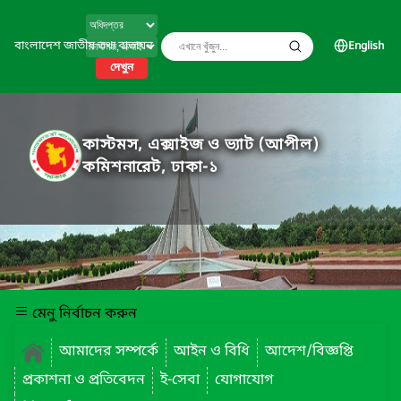
বাংলাদেশ জাতীয় তথ্য বাতায়ন
English
দেখুন
কাস্টমস, এক্সাইজ ও ভ্যাট (আপীল)
কমিশনারেট, ঢাকা-১
মেনু নির্বাচন করুন
আমাদের সম্পর্কে
আইন ও বিধি
আদেশ/বিজ্ঞপ্তি
প্রকাশনা ও প্রতিবেদন
ই-সেবা
যোগাযোগ